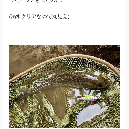
ったイワナも居たのだ。
(渇水クリアなので丸見え)