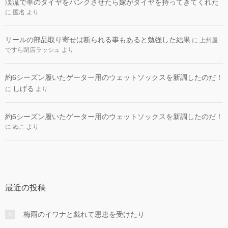
渓流で車のタイヤをパンクさせたら嫁がタイヤを持ってきてくれた
に
匿名
より
リールの部品取り寄せは断られる事もあると勉強した結果
に
上州屋
ですら閉店ラッシュ
より
約6シーズン履いたゲーター用のウェットソックスを新調したのだ！
しげる
に
より
約6シーズン履いたゲーター用のウェットソックスを新調したのだ！
に
ぬこ
より
最近の投稿
梅雨のイワナと戯れて恩恵を受けたり