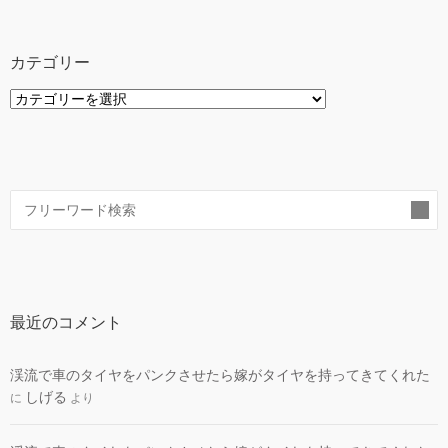
カテゴリー
カ
テ
ゴ
リ
ー
索
最近のコメント
渓流で車のタイヤをパンクさせたら嫁がタイヤを持ってきてくれた
しげる
に
より