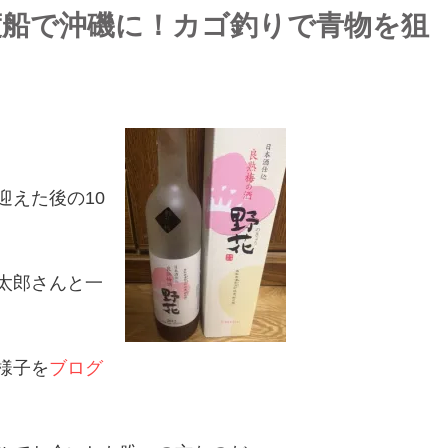
渡船で沖磯に！カゴ釣りで青物を狙
迎えた後の10
太郎さんと一
様子を
ブログ