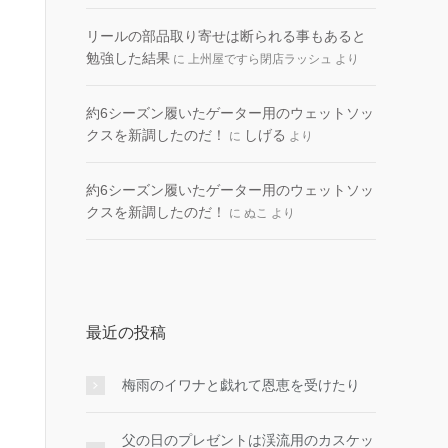
リールの部品取り寄せは断られる事もあると
勉強した結果
に
上州屋ですら閉店ラッシュ
より
約6シーズン履いたゲーター用のウェットソッ
クスを新調したのだ！
しげる
に
より
約6シーズン履いたゲーター用のウェットソッ
クスを新調したのだ！
に
ぬこ
より
最近の投稿
梅雨のイワナと戯れて恩恵を受けたり
父の日のプレゼントは渓流用のカスケッ