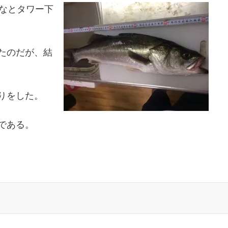
みなとタワー下
たのだが、結
りをした。
である。