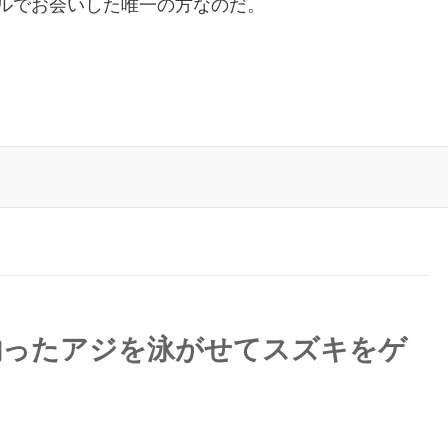
ルでお会いした唯一の方なのだ。
釣ったアジを泳がせてスズキをゲ