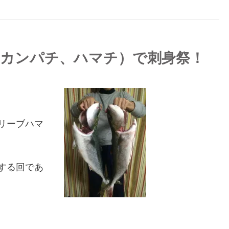
（カンパチ、ハマチ）で刺身祭！
リーブハマ
する回であ