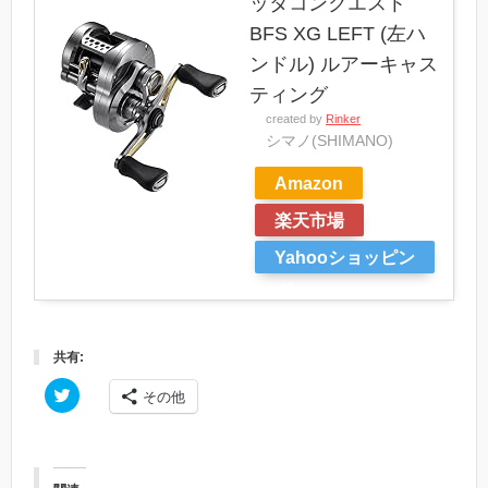
ッタコンクエスト
BFS XG LEFT (左ハ
ンドル) ルアーキャス
ティング
created by
Rinker
シマノ(SHIMANO)
Amazon
楽天市場
Yahooショッピン
グ
共有:
ク
その他
リ
ッ
ク
し
て
T