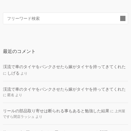
リ
ー
索
最近のコメント
渓流で車のタイヤをパンクさせたら嫁がタイヤを持ってきてくれた
しげる
に
より
渓流で車のタイヤをパンクさせたら嫁がタイヤを持ってきてくれた
に
匿名
より
リールの部品取り寄せは断られる事もあると勉強した結果
に
上州屋
ですら閉店ラッシュ
より