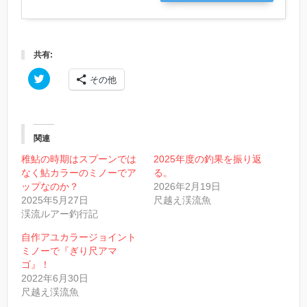
グ
共有:
ク
その他
リ
ッ
ク
し
て
T
w
関連
i
t
稚鮎の時期はスプーンでは
2025年度の釣果を振り返
t
なく鮎カラーのミノーでア
る。
e
r
ップなのか？
2026年2月19日
で
2025年5月27日
尺越え渓流魚
共
有
渓流ルアー釣行記
(
新
し
自作アユカラージョイント
い
ミノーで『ぎり尺アマ
ウ
ィ
ゴ』！
ン
2022年6月30日
ド
ウ
尺越え渓流魚
で