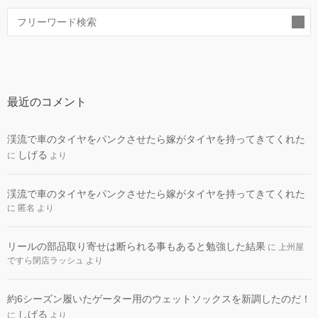
ー
索
最近のコメント
渓流で車のタイヤをパンクさせたら嫁がタイヤを持ってきてくれた
しげる
に
より
渓流で車のタイヤをパンクさせたら嫁がタイヤを持ってきてくれた
に
匿名
より
リールの部品取り寄せは断られる事もあると勉強した結果
に
上州屋
ですら閉店ラッシュ
より
約6シーズン履いたゲーター用のウェットソックスを新調したのだ！
しげる
に
より