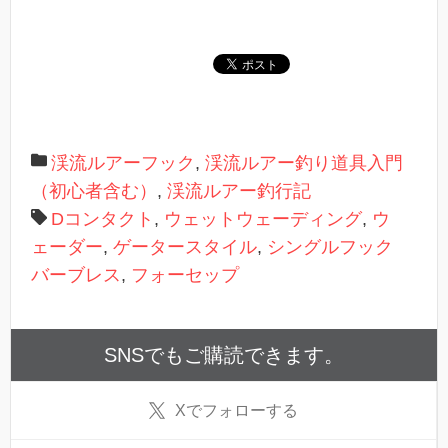
開
き
ま
す
)
渓流ルアーフック
,
渓流ルアー釣り道具入門
（初心者含む）
,
渓流ルアー釣行記
Dコンタクト
,
ウェットウェーディング
,
ウ
ェーダー
,
ゲータースタイル
,
シングルフック
バーブレス
,
フォーセップ
SNSでもご購読できます。
X
でフォローする