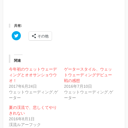
共有:
ク
その他
リ
ッ
ク
し
て
T
w
関連
i
t
今年初のウェットウェーデ
ゲータースタイル、ウェッ
t
ィングとオオサンショウウ
トウェーディングデビュー
e
r
オ！
戦の感想
で
2017年6月24日
2016年7月10日
共
有
ウェットウェーディング,ゲ
ウェットウェーディング,ゲ
(
ーター
新
ーター
し
い
夏の渓流で、悲しくてやり
ウ
ィ
きれない
ン
2016年8月1日
ド
ウ
渓流ルアーフック
で