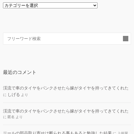
カ
テ
ゴ
リ
ー
索
最近のコメント
渓流で車のタイヤをパンクさせたら嫁がタイヤを持ってきてくれた
しげる
に
より
渓流で車のタイヤをパンクさせたら嫁がタイヤを持ってきてくれた
に
匿名
より
リールの部品取り寄せは断られる事もあると勉強した結果
に
上州屋