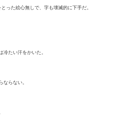
をとった絵心無しで、字も壊滅的に下手だ。
は冷たい汗をかいた。
らならない。
。