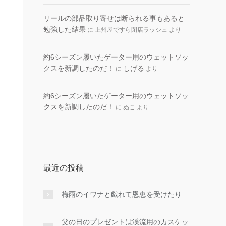
リールの部品取り寄せは断られる事もあると
勉強した結果
に
上州屋ですら閉店ラッシュ
より
約6シーズン履いたゲーター用のウェットソッ
クスを新調したのだ！
しげる
に
より
約6シーズン履いたゲーター用のウェットソッ
クスを新調したのだ！
に
ぬこ
より
最近の投稿
梅雨のイワナと戯れて恩恵を受けたり
父の日のプレゼントは渓流用のカスケッ