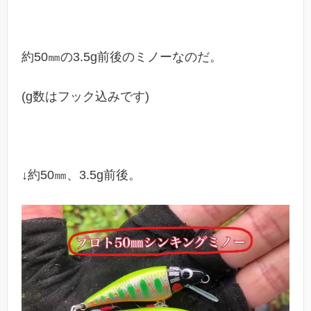
約50㎜の3.5g前後のミノーなのだ。
(g数はフック込みです)
↓約50㎜、3.5g前後。