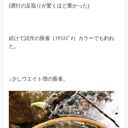
(遡行の足取りが驚くほど重かった)
続けて試作の脹雀（ﾌｸﾗｽｽﾞﾒ）カラーでも釣れ
た。
↓少しウエイト増の脹雀。