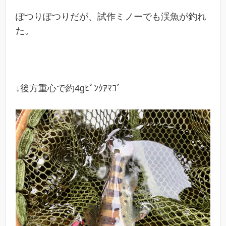
ぽつりぽつりだが、試作ミノーでも渓魚が釣れ
た。
↓後方重心で約4gﾋﾟﾝｸｱﾏｺﾞ