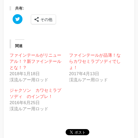
共有:
ク
その他
リ
ッ
ク
し
て
T
w
関連
i
t
ファインテールがリニュー
ファインテールが品薄！な
t
アル！？新ファインテール
らカワセミラプソディでし
e
r
とな！？
ょ！
で
2018年1月18日
2017年4月13日
共
有
渓流ルアー用ロッド
渓流ルアー用ロッド
(
新
し
ジャクソン カワセミラプ
い
ソディ のインプレ！
ウ
ィ
2016年6月25日
ン
渓流ルアー用ロッド
ド
ウ
で
開
き
ま
す