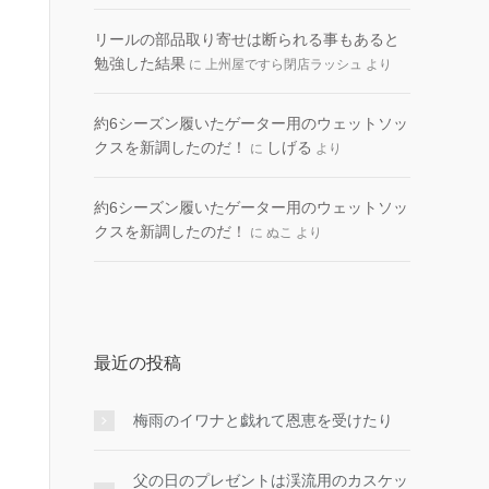
リールの部品取り寄せは断られる事もあると
勉強した結果
に
上州屋ですら閉店ラッシュ
より
約6シーズン履いたゲーター用のウェットソッ
クスを新調したのだ！
しげる
に
より
約6シーズン履いたゲーター用のウェットソッ
クスを新調したのだ！
に
ぬこ
より
最近の投稿
梅雨のイワナと戯れて恩恵を受けたり
父の日のプレゼントは渓流用のカスケッ