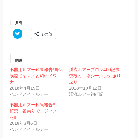
共有:
ク
その他
リ
ッ
ク
し
て
T
w
関連
i
t
不器用ルアー釣果報告!自然
渓流ルアーブログ400記事
t
渓流でヤマメと幻のイワ
突破と、今シーズンの振り
e
r
ナ！
返り
で
2018年4月15日
2018年10月12日
共
有
ハンドメイドルアー
渓流ルアー釣行記
(
新
し
不器用ルアー釣果報告!!
い
解禁一番乗りでニジマス
ウ
ィ
を!!!
ン
2018年3月6日
ド
ウ
ハンドメイドルアー
で
開