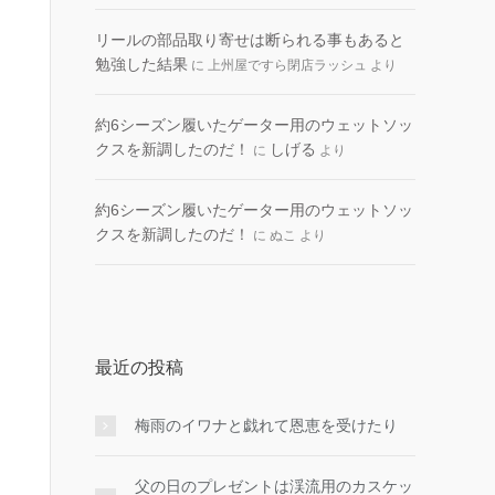
リールの部品取り寄せは断られる事もあると
勉強した結果
に
上州屋ですら閉店ラッシュ
より
約6シーズン履いたゲーター用のウェットソッ
クスを新調したのだ！
しげる
に
より
約6シーズン履いたゲーター用のウェットソッ
クスを新調したのだ！
に
ぬこ
より
最近の投稿
梅雨のイワナと戯れて恩恵を受けたり
父の日のプレゼントは渓流用のカスケッ