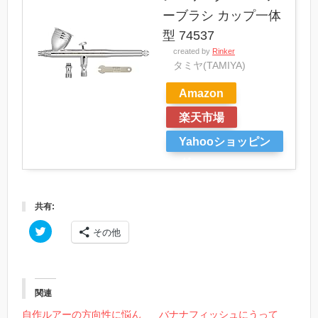
ーブラシ カップ一体
型 74537
created by
Rinker
タミヤ(TAMIYA)
Amazon
楽天市場
Yahooショッピン
グ
共有:
ク
その他
リ
ッ
ク
し
て
T
w
関連
i
t
自作ルアーの方向性に悩ん
バナナフィッシュにうって