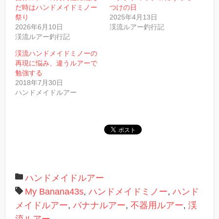
t
だ時はハンドメイドミノー
つけの日
e
r
祭り
2025年4月13日
で
2026年6月10日
渓流ルアー釣行記
共
有
渓流ルアー釣行記
(
新
し
渓流ハンドメイドミノーの
い
再現に悩み、違うルアーで
ウ
ィ
勉強する
ン
2018年7月30日
ド
ウ
ハンドメイドルアー
で
開
き
ま
す
)
ハンドメイドルアー
My Banana43s
,
ハンドメイドミノー
,
ハンド
メイドルアー
,
バナナルアー
,
不器用ルアー
,
渓
流ルアー