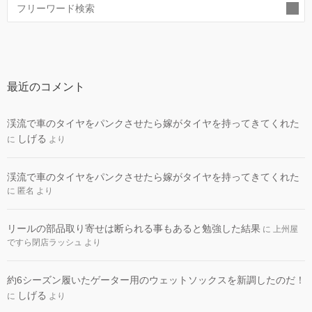
索
最近のコメント
渓流で車のタイヤをパンクさせたら嫁がタイヤを持ってきてくれた
しげる
に
より
渓流で車のタイヤをパンクさせたら嫁がタイヤを持ってきてくれた
に
匿名
より
リールの部品取り寄せは断られる事もあると勉強した結果
に
上州屋
ですら閉店ラッシュ
より
約6シーズン履いたゲーター用のウェットソックスを新調したのだ！
しげる
に
より