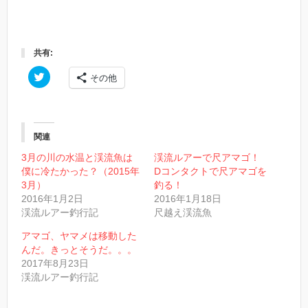
共有:
ク
その他
リ
ッ
ク
し
て
T
w
関連
i
t
3月の川の水温と渓流魚は
渓流ルアーで尺アマゴ！
t
僕に冷たかった？（2015年
Dコンタクトで尺アマゴを
e
r
3月）
釣る！
で
2016年1月2日
2016年1月18日
共
有
渓流ルアー釣行記
尺越え渓流魚
(
新
し
アマゴ、ヤマメは移動した
い
んだ。きっとそうだ。。。
ウ
ィ
2017年8月23日
ン
渓流ルアー釣行記
ド
ウ
で
開