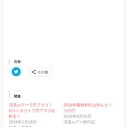
共有:
ク
その他
リ
ッ
ク
し
て
T
w
関連
i
t
渓流ルアーで尺アマゴ！
2016年最終釣行は叫んだ！
t
Dコンタクトで尺アマゴを
その①
e
r
釣る！
2016年9月25日
で
2016年1月18日
渓流ルアー釣行記
共
有