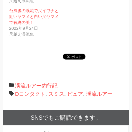
尺越え渓流魚
(
新
し
台風後の渓流で尺イワナと
い
紅いヤマメと白い尺ヤマメ
ウ
ィ
で有終の美！
ン
2022年9月24日
ド
ウ
尺越え渓流魚
で
開
き
ま
す
)
渓流ルアー釣行記
Dコンタクト
,
スミス
,
ピュア
,
渓流ルアー
SNSでもご購読できます。