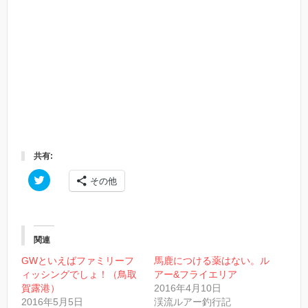
共有:
ク
その他
リ
ッ
ク
し
て
T
w
関連
i
t
GWといえばファミリーフ
馬鹿につける薬はない。ル
t
ィッシングでしょ！（鳥取
アー&フライエリア
e
r
賀露港）
2016年4月10日
で
2016年5月5日
渓流ルアー釣行記
共