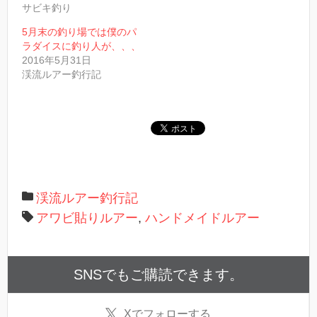
有
サビキ釣り
(
新
し
5月末の釣り場では僕のパ
い
ラダイスに釣り人が、、、
ウ
ィ
2016年5月31日
ン
渓流ルアー釣行記
ド
ウ
で
開
き
ま
す
)
渓流ルアー釣行記
アワビ貼りルアー
,
ハンドメイドルアー
SNSでもご購読できます。
X
でフォローする