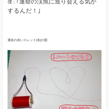
｢運命の渓魚に巡り会える気が
僕：
するんだ！｣
運命の赤いスレッド(糸)の図