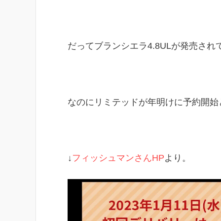
だってブランシエラ4.8ULが発売さ
なのにリミテッドが年明けに予約開始
↓
フィッシュマンさんHP
より。