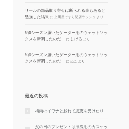
リールの部品取り寄せは断られる事もあると
勉強した結果
に
上州屋ですら閉店ラッシュ
より
約6シーズン履いたゲーター用のウェットソッ
クスを新調したのだ！
しげる
に
より
約6シーズン履いたゲーター用のウェットソッ
クスを新調したのだ！
に
ぬこ
より
最近の投稿
梅雨のイワナと戯れて恩恵を受けたり
父の日のプレゼントは渓流用のカスケッ