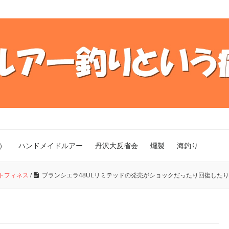
）
ハンドメイドルアー
丹沢大反省会
燻製
海釣り
トフィネス
/
ブランシエラ48ULリミテッドの発売がショックだったり回復したり