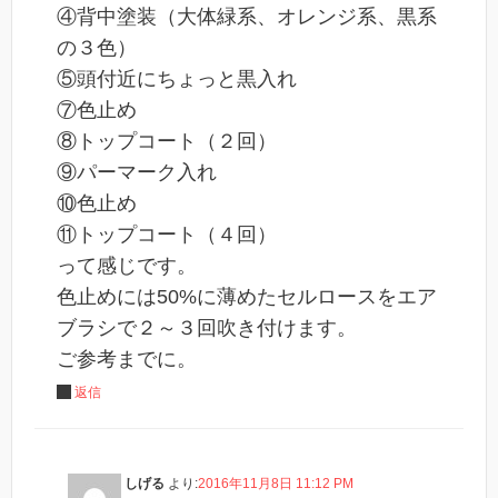
④背中塗装（大体緑系、オレンジ系、黒系
の３色）
⑤頭付近にちょっと黒入れ
⑦色止め
⑧トップコート（２回）
⑨パーマーク入れ
⑩色止め
⑪トップコート（４回）
って感じです。
色止めには50%に薄めたセルロースをエア
ブラシで２～３回吹き付けます。
ご参考までに。
返信
しげる
より:
2016年11月8日 11:12 PM