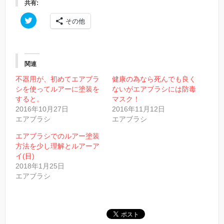
共有:
ク
その他
リ
ッ
ク
し
て
T
w
関連
i
t
不器用が、初めてエアブラ
健康の為なら死んでも良く
t
シを使ってルアーに塗装を
ないがエアブラシには防毒
e
r
すると。
マスク！
で
2016年10月27日
2016年11月12日
共
有
エアブラシ
エアブラシ
(
新
し
エアブラシでのルアー塗装
い
方法を少し理解とルアーア
ウ
ィ
イ(目)
ン
2018年1月25日
ド
ウ
エアブラシ
で
開
き
ま
す
)