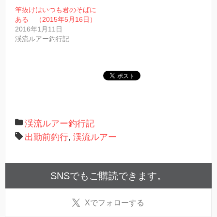
新
し
竿抜けはいつも君のそばに
い
ある （2015年5月16日）
ウ
ィ
2016年1月11日
ン
渓流ルアー釣行記
ド
ウ
で
開
き
ま
す
)
渓流ルアー釣行記
出勤前釣行
,
渓流ルアー
SNSでもご購読できます。
X
でフォローする