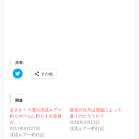
共有:
ク
その他
リ
ッ
ク
し
て
T
w
関連
i
t
まさか！？僕の渓流ルアー
放流の仕方は漁協によって
t
釣りホームに釣り人や足跡
違うのだろうか？
e
r
が。。。
2016年3月13日
で
2017年8月27日
渓流ルアー釣行記
共
有
渓流ルアー釣行記
(