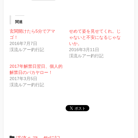
ッ
ク
し
て
T
w
関連
i
t
玄関開けたら5分でアマ
せめて姿を見せてくれ。じ
t
ゴ！
ゃないと不安になるじゃな
e
r
2016年7月7日
いか。
で
渓流ルアー釣行記
2016年3月11日
共
有
渓流ルアー釣行記
(
新
し
2017年解禁日翌日、個人的
い
解禁日のバカヤロー！
ウ
ィ
2017年3月5日
ン
渓流ルアー釣行記
ド
ウ
で
開
き
ま
す
)