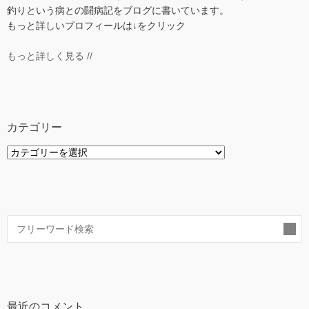
釣りという病との闘病記をブログに書いています。
もっと詳しいプロフィールは↓をクリック
もっと詳しく見る //
カテゴリー
カ
テ
ゴ
リ
ー
索
最近のコメント