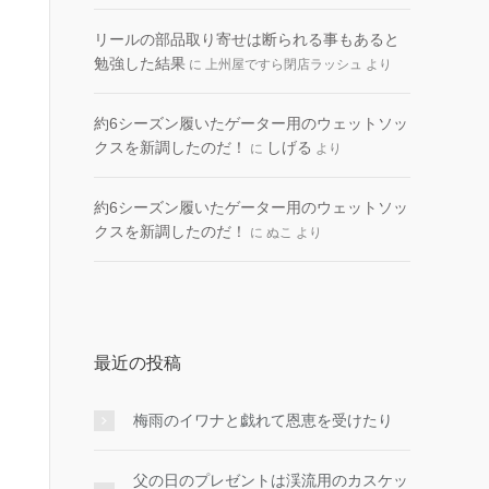
リールの部品取り寄せは断られる事もあると
勉強した結果
に
上州屋ですら閉店ラッシュ
より
約6シーズン履いたゲーター用のウェットソッ
クスを新調したのだ！
しげる
に
より
約6シーズン履いたゲーター用のウェットソッ
クスを新調したのだ！
に
ぬこ
より
最近の投稿
梅雨のイワナと戯れて恩恵を受けたり
父の日のプレゼントは渓流用のカスケッ