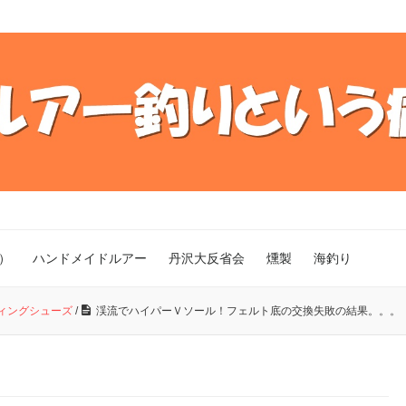
）
ハンドメイドルアー
丹沢大反省会
燻製
海釣り
ィングシューズ
/
渓流でハイパーＶソール！フェルト底の交換失敗の結果。。。