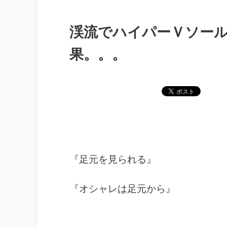
渓流でハイパーＶソー
果。。。
『足元を見られる』
『オシャレは足元から』