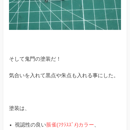
そして鬼門の塗装だ！
気合いを入れて黒点や朱点も入れる事にした。
塗装は、
視認性の良い
脹雀(ﾌｸﾗｽｽﾞﾒ)カラー
、