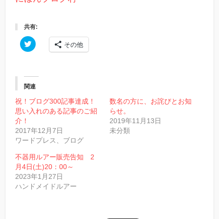
共有:
ク
その他
リ
ッ
ク
し
て
T
w
関連
i
t
祝！ブログ300記事達成！
数名の方に、お詫びとお知
t
思い入れのある記事のご紹
らせ。
e
r
介！
2019年11月13日
で
2017年12月7日
未分類
共
有
ワードプレス、ブログ
(
新
し
不器用ルアー販売告知 2
い
月4日(土)20：00～
ウ
ィ
2023年1月27日
ン
ハンドメイドルアー
ド
ウ
で
開
き