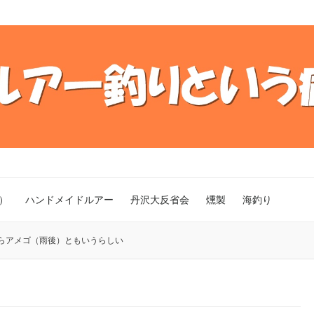
）
ハンドメイドルアー
丹沢大反省会
燻製
海釣り
らアメゴ（雨後）ともいうらしい