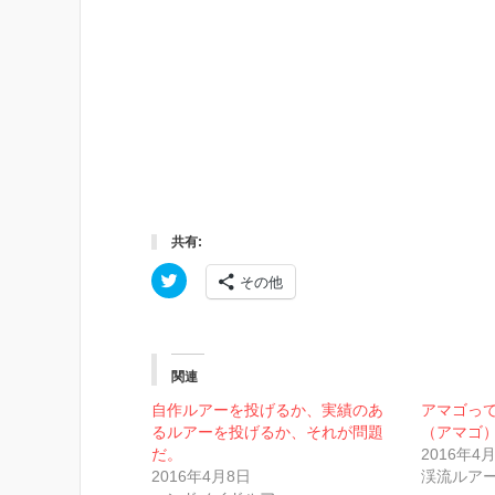
共有:
ク
その他
リ
ッ
ク
し
て
T
w
関連
i
t
自作ルアーを投げるか、実績のあ
アマゴっ
t
るルアーを投げるか、それが問題
（アマゴ
e
r
だ。
2016年4
で
2016年4月8日
渓流ルア
共
有