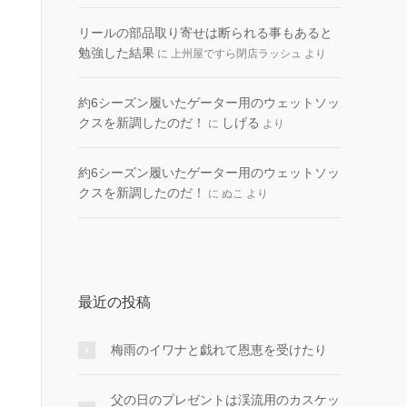
リールの部品取り寄せは断られる事もあると
勉強した結果
に
上州屋ですら閉店ラッシュ
より
約6シーズン履いたゲーター用のウェットソッ
クスを新調したのだ！
しげる
に
より
約6シーズン履いたゲーター用のウェットソッ
クスを新調したのだ！
に
ぬこ
より
最近の投稿
梅雨のイワナと戯れて恩恵を受けたり
父の日のプレゼントは渓流用のカスケッ