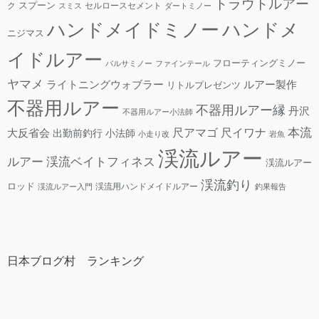
トラウトルアー
スプーン
ク
セルロースセメント
スミス
ダートミノー
ハンドメ
ハンドメイドミノー
ニジマス
イドルアー
フローティングミノー
バルサミノー
ファインテール
ヤマメ
ライトニングウォブラー
ルアー製作
リトルプレゼンツ
不器用ルアー
不器用ルアー縁
丹沢
不器用ルアー小法師
本流
尺アマゴ
大反省会
尺イワナ
出勤前釣行
小法師
小走り改
岩魚
渓流ルアー
ルアー
渓流ベイトフィネス
渓流ルアー
渓流釣り
ロッド
渓流用ハンドメイドルアー
渓流ルアー入門
釣果報告
日本ブログ村 ランキング