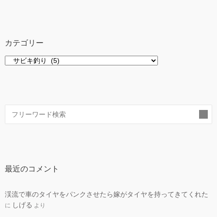
カテゴリー
カ
テ
ゴ
リ
ー
索
最近のコメント
渓流で車のタイヤをパンクさせたら嫁がタイヤを持ってきてくれた
しげる
に
より