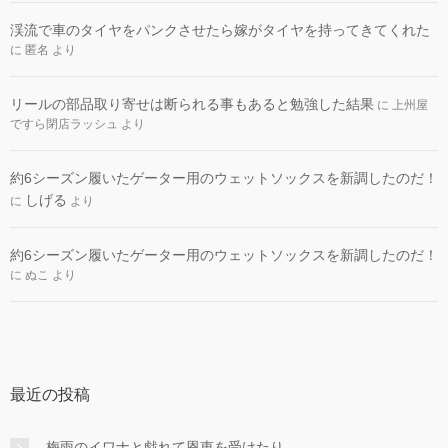
渓流で車のタイヤをパンクさせたら嫁がタイヤを持ってきてくれた
に
匿名
より
リールの部品取り寄せは断られる事もあると勉強した結果
に
上州屋
ですら閉店ラッシュ
より
約6シーズン履いたゲーター用のウェットソックスを新調したのだ！
しげる
に
より
約6シーズン履いたゲーター用のウェットソックスを新調したのだ！
に
ぬこ
より
最近の投稿
梅雨のイワナと戯れて恩恵を受けたり