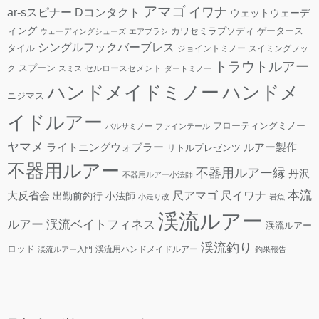
アマゴ
イワナ
ar-sスピナー
Dコンタクト
ウェットウェーデ
ィング
カワセミラプソディ
ゲータース
ウェーディングシューズ
エアブラシ
シングルフックバーブレス
タイル
ジョイントミノー
スイミングフッ
トラウトルアー
スプーン
ク
セルロースセメント
スミス
ダートミノー
ハンドメ
ハンドメイドミノー
ニジマス
イドルアー
フローティングミノー
バルサミノー
ファインテール
ヤマメ
ライトニングウォブラー
ルアー製作
リトルプレゼンツ
不器用ルアー
不器用ルアー縁
丹沢
不器用ルアー小法師
本流
尺アマゴ
大反省会
尺イワナ
出勤前釣行
小法師
小走り改
岩魚
渓流ルアー
ルアー
渓流ベイトフィネス
渓流ルアー
渓流釣り
ロッド
渓流用ハンドメイドルアー
渓流ルアー入門
釣果報告