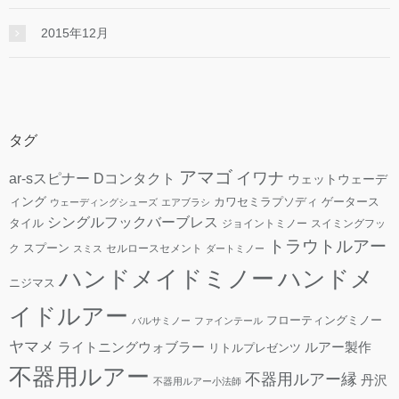
2015年12月
タグ
アマゴ
イワナ
ar-sスピナー
Dコンタクト
ウェットウェーデ
ィング
カワセミラプソディ
ゲータース
ウェーディングシューズ
エアブラシ
シングルフックバーブレス
タイル
ジョイントミノー
スイミングフッ
トラウトルアー
スプーン
ク
セルロースセメント
スミス
ダートミノー
ハンドメ
ハンドメイドミノー
ニジマス
イドルアー
フローティングミノー
バルサミノー
ファインテール
ヤマメ
ライトニングウォブラー
ルアー製作
リトルプレゼンツ
不器用ルアー
不器用ルアー縁
丹沢
不器用ルアー小法師