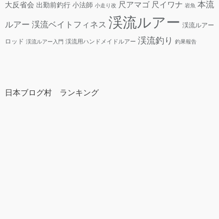
本流
尺アマゴ
大反省会
尺イワナ
出勤前釣行
小法師
小走り改
岩魚
渓流ルアー
ルアー
渓流ベイトフィネス
渓流ルアー
渓流釣り
ロッド
渓流用ハンドメイドルアー
渓流ルアー入門
釣果報告
日本ブログ村 ランキング