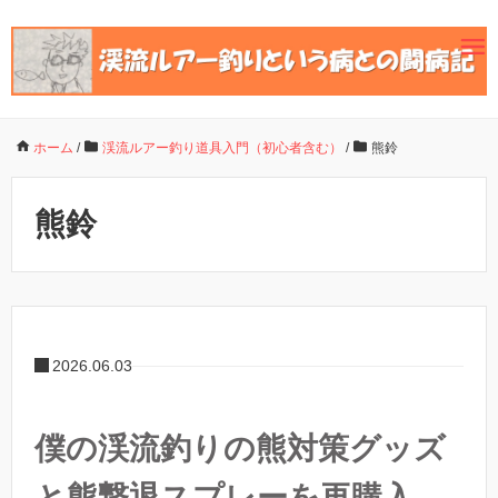
ホーム
/
渓流ルアー釣り道具入門（初心者含む）
/
熊鈴
熊鈴
2026.06.03
僕の渓流釣りの熊対策グッズ
と熊撃退スプレーを再購入